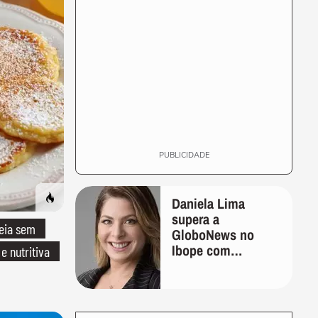
PUBLICIDADE
Daniela Lima
supera a
eia sem
GloboNews no
Ibope com
 e nutritiva
frequência 1 ano
após ser demitida
do canal