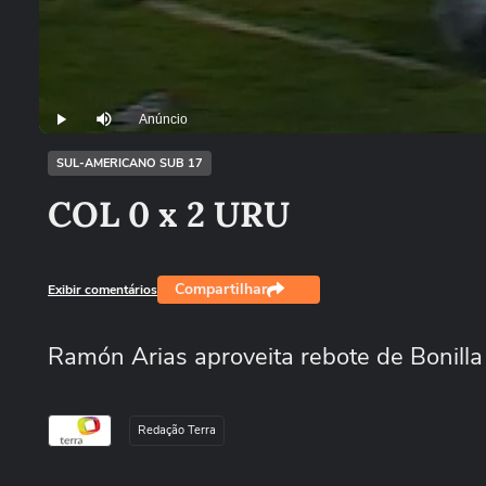
Anúncio
Play
Mutar
SUL-AMERICANO SUB 17
COL 0 x 2 URU
Compartilhar
Exibir comentários
Ramón Arias aproveita rebote de Bonill
Redação Terra