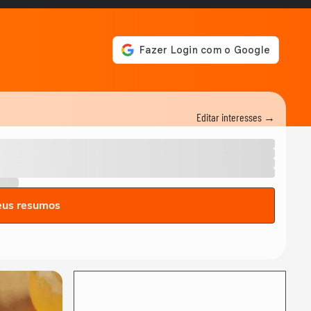
Editar interesses →
eus resumos