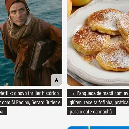
tflix: o novo thriller histórico
→ Panqueca de maçã com av
r com Al Pacino, Gerard Butler e
glúten: receita fofinha, prática
oa
para o café da manhã