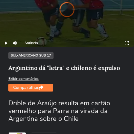
Video
Player
is
loading.
Anúncio
Play
Mutar
SUL-AMERICANO SUB 17
Argentino dá "letra" e chileno é expulso
Exibir comentários
Compartilhar
Drible de Araújo resulta em cartão
vermelho para Parra na virada da
Argentina sobre o Chile