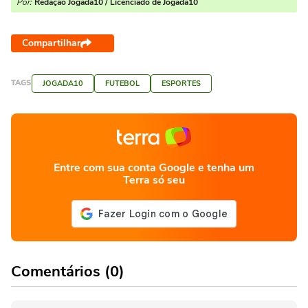
Por:
Redação Jogada10 / Licenciado de Jogada10
Compartilhar
TAGS
JOGADA10
FUTEBOL
ESPORTES
Entre com sua conta Google e tenha um
Terra só seu
Comentários (0)