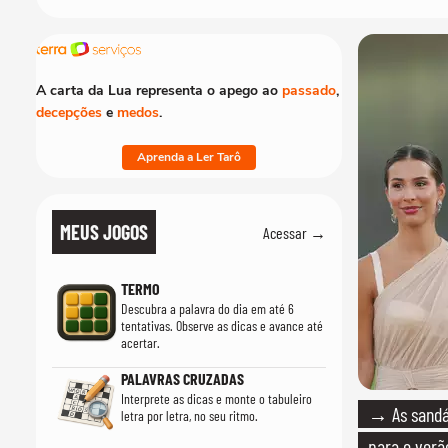
A carta da Lua representa o apego ao
passado
,
decepções
e
medos
.
Aprenda a Ler Tarô
MEUS JOGOS
Acessar →
TERMO
Descubra a palavra do dia em até 6
tentativas. Observe as dicas e avance até
acertar.
PALAVRAS CRUZADAS
Interprete as dicas e monte o tabuleiro
→ As sandál
letra por letra, no seu ritmo.
para o verão