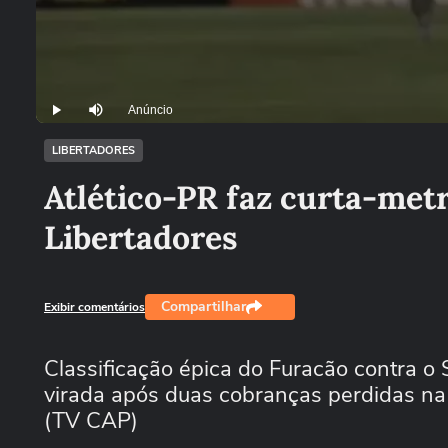
Anúncio
Play
Mutar
LIBERTADORES
Atlético-PR faz curta-met
Libertadores
Compartilhar
Exibir comentários
Classificação épica do Furacão contra o S
virada após duas cobranças perdidas na 
(TV CAP)