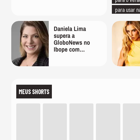
para usar n
quanto em u
Daniela Lima
supera a
GloboNews no
Ibope com
frequência 1 ano
após ser demitida
do canal
MEUS SHORTS