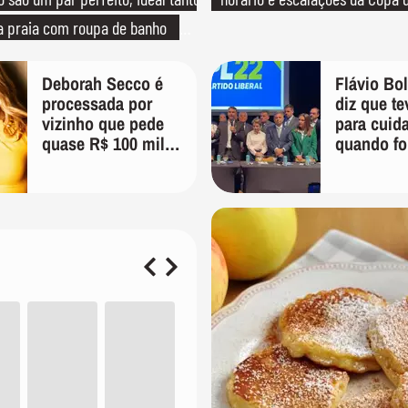
a praia com roupa de banho
ma festa com terno de linho
Deborah Secco é
Flávio Bo
processada por
diz que te
vizinho que pede
para cuid
quase R$ 100 mil
quando fo
de indenização
'Vão ver 
tomar con
mim'