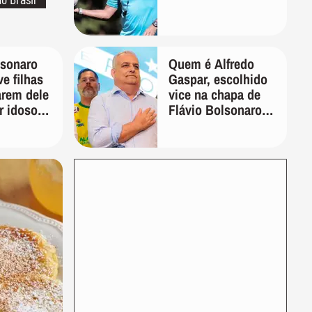
lsonaro
Quem é Alfredo
ve filhas
Gaspar, escolhido
arem dele
vice na chapa de
r idoso:
Flávio Bolsonaro
quem vai
para presidente
ta de