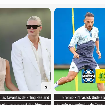
ias favoritas de Erling Haaland
→ Grêmio x Mirassol: Onde assi
 são um par perfeito, ideal tanto
horário e escalações da Copa d