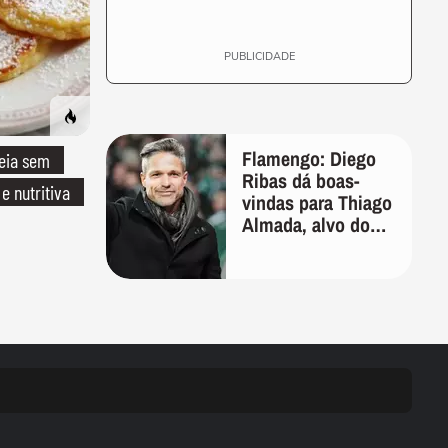
PUBLICIDADE
Flamengo: Diego
eia sem
Ribas dá boas-
 e nutritiva
vindas para Thiago
Almada, alvo do
clube