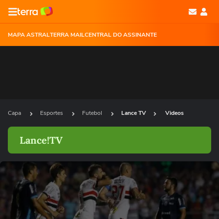
MAPA ASTRAL
TERRA MAIL
CENTRAL DO ASSINANTE
Capa
Esportes
Futebol
Lance TV
Videos
Lance!TV