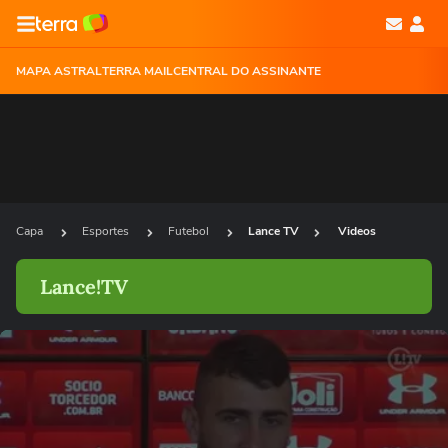
MAPA ASTRAL
TERRA MAIL
CENTRAL DO ASSINANTE
Capa
Esportes
Futebol
Lance TV
Videos
Lance!TV