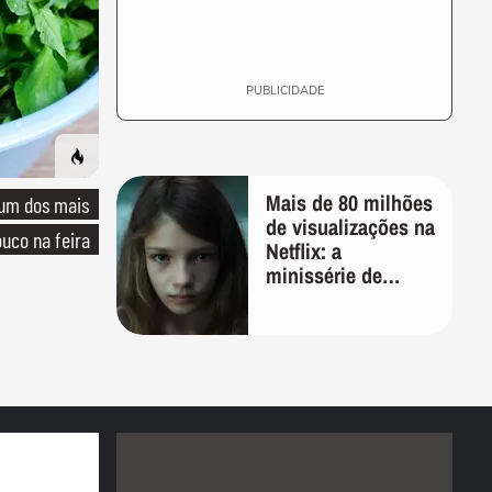
PUBLICIDADE
Mais de 80 milhões
 um dos mais
de visualizações na
uco na feira
Netflix: a
minissérie de
apenas 6 episódios
de 50 minutos que
pouca gente
lembra