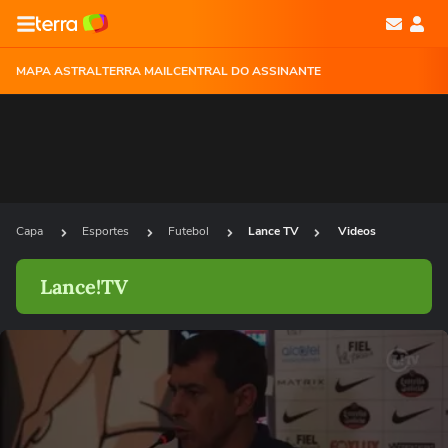
MAPA ASTRAL
TERRA MAIL
CENTRAL DO ASSINANTE
Capa
Esportes
Futebol
Lance TV
Videos
Lance!TV