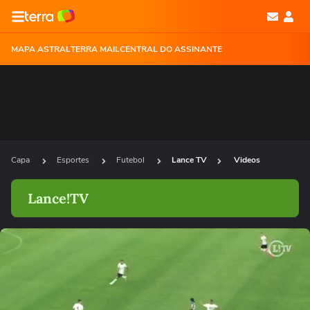
MAPA ASTRAL
TERRA MAIL
CENTRAL DO ASSINANTE
Capa
Esportes
Futebol
Lance TV
Videos
Lance!TV