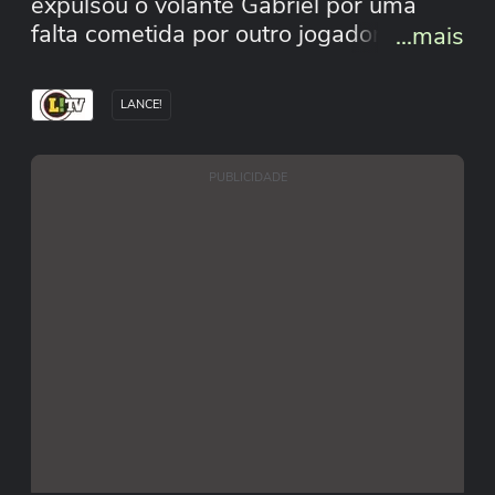
expulsou o volante Gabriel por uma
falta cometida por outro jogador,
...mais
Maycon. Curiosamente, este foi o
primeiro encontro de Gabriel com seu
LANCE!
ex-clube.
PUBLICIDADE