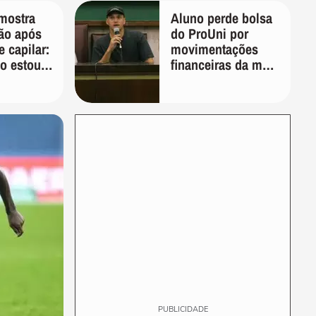
mostra
Aluno perde bolsa
ão após
do ProUni por
e capilar:
movimentações
o estou
financeiras da mãe
em plataformas de
apostas
PUBLICIDADE