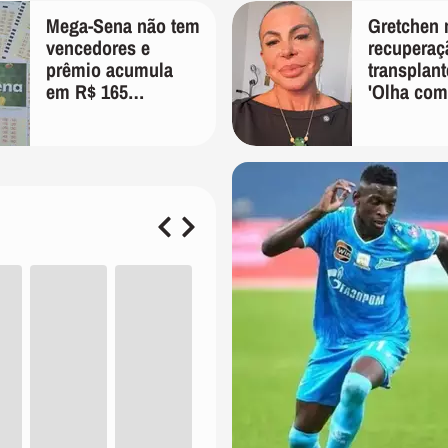
Mega-Sena não tem
Gretchen 
vencedores e
recuperaç
prêmio acumula
transplant
em R$ 165
'Olha com
milhões; veja as
bem'
dezenas