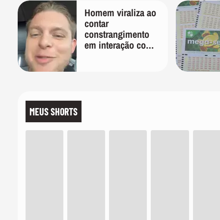
Homem viraliza ao
contar
constrangimento
em interação com
entregador: 'Que
humilhação'
MEUS SHORTS