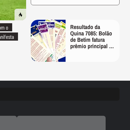
Resultado da
om o
Quina 7085: Bolão
nifesta
de Betim fatura
prêmio principal de
R$ 10,1 milhões