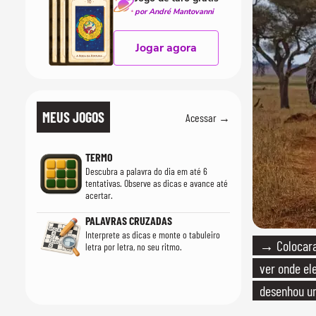
por André Mantovanni
Jogar agora
MEUS JOGOS
Acessar →
TERMO
Descubra a palavra do dia em até 6
tentativas. Observe as dicas e avance até
acertar.
PALAVRAS CRUZADAS
Interprete as dicas e monte o tabuleiro
→ Colocara
letra por letra, no seu ritmo.
ver onde ele
desenhou u
cientistas