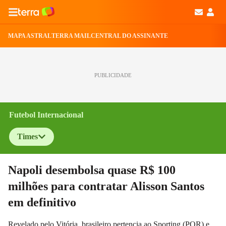
MAPA ASTRAL
TERRA MAIL
CENTRAL DO ASSINANTE
PUBLICIDADE
Futebol Internacional
Times
Selecione o time para ver as notícias
Napoli desembolsa quase R$ 100
milhões para contratar Alisson Santos
em definitivo
Revelado pelo Vitória, brasileiro pertencia ao Sporting (POR) e