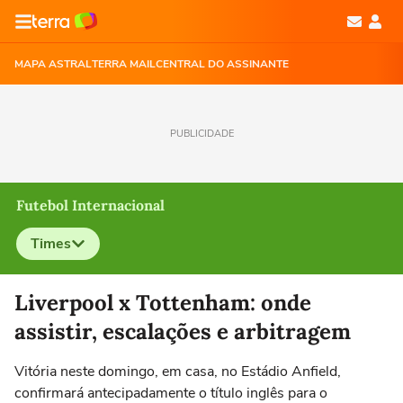
MAPA ASTRAL
TERRA MAIL
CENTRAL DO ASSINANTE
PUBLICIDADE
Futebol Internacional
Times
Selecione o time para ver as notícias
Liverpool x Tottenham: onde
assistir, escalações e arbitragem
Vitória neste domingo, em casa, no Estádio Anfield,
confirmará antecipadamente o título inglês para o