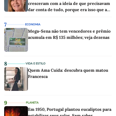
cresceram com a ideia de que precisavam
dar conta de tudo, porque era isso que a
sociedade exigia'
7
ECONOMIA
Mega-Sena não tem vencedores e prêmio
acumula em R$ 135 milhões; veja dezenas
8
VIDA E ESTILO
Quem Ama Cuida: descubra quem matou
Francesca
9
PLANETA
Em 1950, Portugal plantou eucaliptos para
estabilizar seus solos. Sem saber,