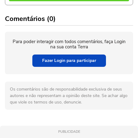
Comentários (0)
Para poder interagir com todos comentários, faça Login
na sua conta Terra
Fazer Login para participar
Os comentários são de responsabilidade exclusiva de seus
autores e não representam a opinião deste site. Se achar algo
que viole os termos de uso, denuncie.
PUBLICIDADE