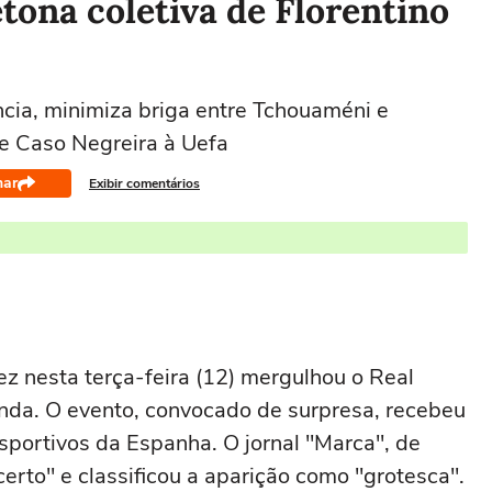
ona coletiva de Florentino
cia, minimiza briga entre Tchouaméni e
re Caso Negreira à Uefa
har
Exibir comentários
rez nesta terça-feira (12) mergulhou o Real
nda. O evento, convocado de surpresa, recebeu
esportivos da Espanha. O jornal "Marca", de
to" e classificou a aparição como "grotesca".