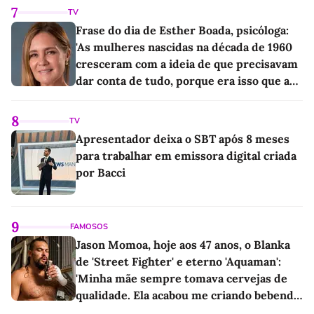
7
TV
Frase do dia de Esther Boada, psicóloga:
'As mulheres nascidas na década de 1960
cresceram com a ideia de que precisavam
dar conta de tudo, porque era isso que a
sociedade exigia'
8
TV
Apresentador deixa o SBT após 8 meses
para trabalhar em emissora digital criada
por Bacci
9
FAMOSOS
Jason Momoa, hoje aos 47 anos, o Blanka
de 'Street Fighter' e eterno 'Aquaman':
'Minha mãe sempre tomava cervejas de
qualidade. Ela acabou me criando bebendo
as melhores'