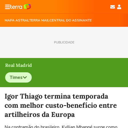
MAPA ASTRAL
TERRA MAIL
CENTRAL DO ASSINANTE
PUBLICIDADE
Real Madrid
Times
Selecione o time para ver as notícias
Igor Thiago termina temporada
com melhor custo-benefício entre
artilheiros da Europa
Na contramão do brasileiro, Kyllian Mbappé surge como