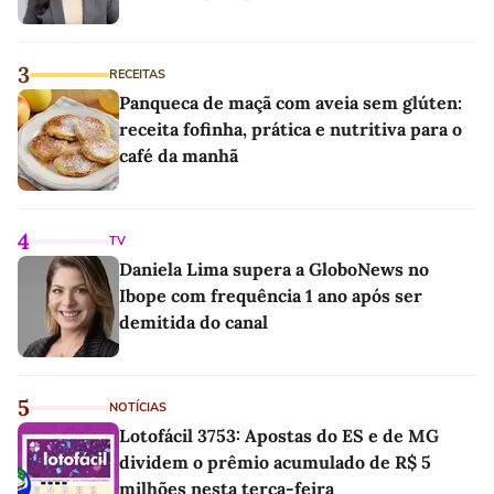
3
RECEITAS
Panqueca de maçã com aveia sem glúten:
receita fofinha, prática e nutritiva para o
café da manhã
4
TV
Daniela Lima supera a GloboNews no
Ibope com frequência 1 ano após ser
demitida do canal
5
NOTÍCIAS
Lotofácil 3753: Apostas do ES e de MG
dividem o prêmio acumulado de R$ 5
milhões nesta terça-feira