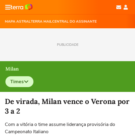
MAPA ASTRAL
TERRA MAIL
CENTRAL DO ASSINANTE
PUBLICIDADE
Milan
Times
Selecione o time para ver as notícias
De virada, Milan vence o Verona por
3 a 2
Com a vitória o time assume liderança provisória do
Campeonato Italiano