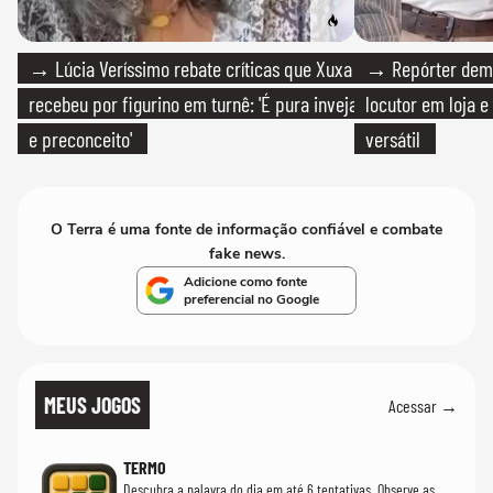
→ Lúcia Veríssimo rebate críticas que Xuxa
→ Repórter demi
recebeu por figurino em turnê: 'É pura inveja
locutor em loja e
e preconceito'
versátil
O Terra é uma fonte de informação confiável e combate
fake news.
Adicione como fonte
preferencial no Google
MEUS JOGOS
Acessar →
TERMO
Descubra a palavra do dia em até 6 tentativas. Observe as