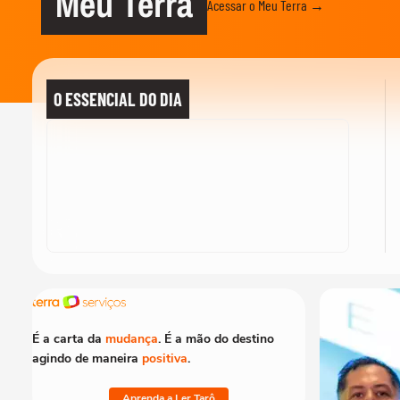
Meu Terra
Acessar o Meu Terra →
O ESSENCIAL DO DIA
É a carta da
mudança
. É a mão do destino
agindo de maneira
positiva
.
Aprenda a Ler Tarô