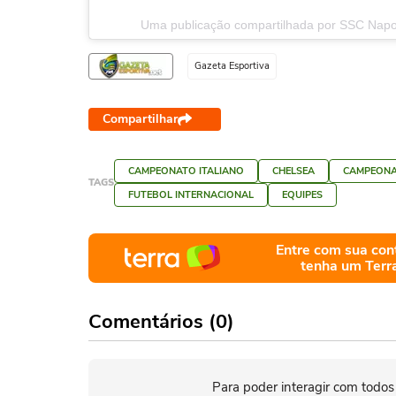
Uma publicação compartilhada por SSC Napoli
Gazeta Esportiva
Compartilhar
CAMPEONATO ITALIANO
CHELSEA
CAMPEONA
TAGS
FUTEBOL INTERNACIONAL
EQUIPES
Entre com sua con
tenha um Terr
Comentários (0)
Para poder interagir com todos