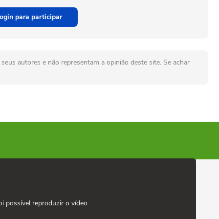
ogin para participar
seus autores e não representam a opinião deste site. Se achar
oi possível reproduzir o vídeo