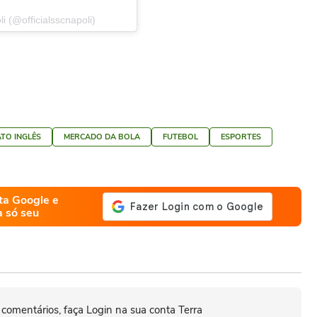
 (@officialsscnapoli)
TO INGLÊS
MERCADO DA BOLA
FUTEBOL
ESPORTES
ta Google e
a só seu
 comentários, faça Login na sua conta Terra