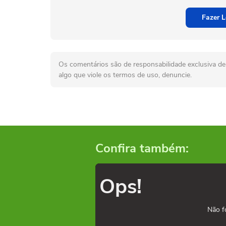
Fazer L
Os comentários são de responsabilidade exclusiva de 
algo que viole os termos de uso, denuncie.
Confira também:
Ops!
Não f