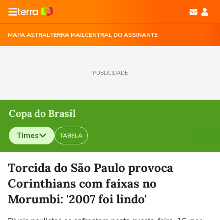
MAPA ASTRAL
TERRA MAIL
CENTRAL DO ASSINANTE
PUBLICIDADE
Copa do Brasil
Times
TABELA
Selecione o time para ver as notícias
Torcida do São Paulo provoca
Corinthians com faixas no
Morumbi: '2007 foi lindo'