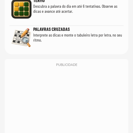
TERMO
Descubra a palavra do dia em até 6 tentativas. Observe as
dicas e avance até acertar.
PALAVRAS CRUZADAS
Interprete as dicas e monte o tabuleiro letra por letra, no seu
ritmo.
PUBLICIDADE