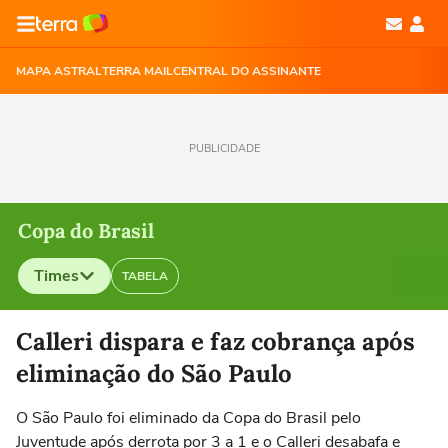
MAPA ASTRAL
TERRA MAIL
CENTRAL DO ASSINANTE
PUBLICIDADE
Copa do Brasil
Times
TABELA
Selecione o time para ver as notícias
Calleri dispara e faz cobrança após
eliminação do São Paulo
O São Paulo foi eliminado da Copa do Brasil pelo
Juventude após derrota por 3 a 1 e o Calleri desabafa e