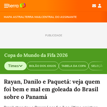
MAPA ASTRAL
TERRA MAIL
CENTRAL DO ASSINANTE
PUBLICIDADE
Copa do Mundo da Fifa 2026
Times
BOLÃO DOS JOGOS
TABELA DA COPA
SELEÇÃO B
Selecione o time para ver as notícias
Rayan, Danilo e Paquetá: veja quem
foi bem e mal em goleada do Brasil
sobre o Panamá