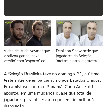
Vídeo de IA de Neymar que
Denilson Show pede que
viralizou ganha 'nova
jogadores da Seleção
versão’ com 'esporro' de
‘metam a cara’ e gravem
Jorge Jesus: ‘Vão jogar
vídeos sobre eliminação da
pôquer’
Copa
A Seleção Brasileira teve no domingo, 31, o último
teste antes de embarcar rumo aos Estados Unidos.
Em amistoso contra o Panamá, Carlo Ancelotti
apostou em uma mudança quase que total de
jogadores para observar o que tem de melhor à
disposição.