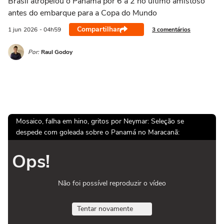
Brasil atropelou o Panamá por 6 a 2 no último amistoso
antes do embarque para a Copa do Mundo
Compartilhar
3 comentários
1 jun
2026
- 04h59
Por:
Raul Godoy
Mosaico, falha em hino, gritos por Neymar: Seleção se
despede com goleada sobre o Panamá no Maracanã:
Ops!
Não foi possível reproduzir o vídeo
Tentar novamente