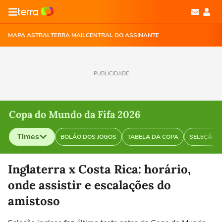
MAPA ASTRAL
TERRA MAIL
CENTRAL DO ASSINANTE
PUBLICIDADE
Copa do Mundo da Fifa 2026
Times
BOLÃO DOS JOGOS
TABELA DA COPA
SELEÇÃO B
Selecione o time para ver as notícias
Inglaterra x Costa Rica: horário,
onde assistir e escalações do
amistoso