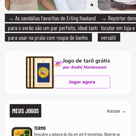
→ As sandálias favoritas de Erling Haaland
→ Repórter demi
para o verão são um par perfeito, ideal tanto
locutor em loja e
para usar na praia com roupa de banho
versátil
quanto em uma festa com terno de linho
Jogo de tarô grátis
por André Mantovanni
Jogar agora
MEUS JOGOS
Acessar →
TERMO
Descubra a palavra do dia em até 6 tentativas. Observe as