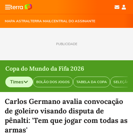
MAPA ASTRAL
TERRA MAIL
CENTRAL DO ASSINANTE
PUBLICIDADE
Copa do Mundo da Fifa 2026
Times
BOLÃO DOS JOGOS
TABELA DA COPA
SELEÇÃO B
Selecione o time para ver as notícias
Carlos Germano avalia convocação
de goleiro visando disputa de
pênalti: 'Tem que jogar com todas as
armas'