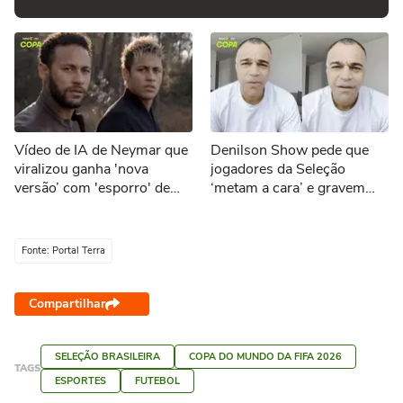
Vídeo de IA de Neymar que
Denilson Show pede que
viralizou ganha 'nova
jogadores da Seleção
versão’ com 'esporro' de
‘metam a cara’ e gravem
Jorge Jesus: ‘Vão jogar
vídeos sobre eliminação da
pôquer’
Copa
Fonte: Portal Terra
Compartilhar
SELEÇÃO BRASILEIRA
COPA DO MUNDO DA FIFA 2026
TAGS
ESPORTES
FUTEBOL