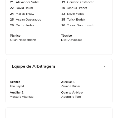
30'
Escanteio, Alemanha. Cedido por Riechedly
Schlotterbeck.
21
Alexander Nubel
19
Gervane Kastaneer
Bazoer.
22
David Raum
20
Joshua Brenet
24
Malick Thiaw
22
Kevin Felida
Substituição Alemanha, entra em campo
25
Assan Ouedraogo
25
Tyrick Bodak
Finalização bloqueada, Aleksandar Pavlovic
Leon Goretzka substituindo Jonathan Tah.
26
Deniz Undav
26
Trevor Doornbusch
(Alemanha) finalização com o pé esquerdo de
Técnico
Técnico
fora da área. Assistência de Leroy Sané.
Julian Nagelsmann
Dick Advocaat
27'
Partida recomeça.
29'
Escanteio, Alemanha. Cedido por Armando
25'
Com o gol de Nathaniel Brown, a Alemanha
Obispo.
Equipe de Arbitragem
vai aplicando a maior goleada desta Copa do
Mundo.
28'
Escanteio, Alemanha. Cedido por Eloy Room.
Árbitro
Auxiliar 1
Jalal Jayed
Zakaria Brinsi
24'
Partida interrompida devido a pausa para
Auxiliar 2
Quarto Árbitro
Finalização defendida no centro superior do
hidratação de.
Mostafa Akarkad
Abongile Tom
gol. Nico Schlotterbeck (Alemanha) de
cabeça de muito perto. Assistência de Joshua
23'
Gol! Alemanha 5, Curaçao
Kimmich com um cruzamento.
GOOOOOOOOL!