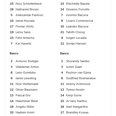
(Alemanha).
15
Nico Schlotterbeck
23
Riechedly Bazoer
18
Nathaniel Brown
Tahith Chong (Curaçao) sofre uma falta no
24
Deveron Fonville
5
Aleksandar Pavlovic
7
Juninho Bacuna
campo defensivo.
Jürgen Locadia (Curaçao) sofre uma falta no
10
Jamal Musiala
8
Livano Comenencia
campo adversário.
17
Florian Wirtz
10
Leandro Bacuna
19
Leroy Sane
21
Tahith Chong
Falta cometida por Aleksandar Pavlovic
23
Felix Nmecha
9
Jurgen Locadia
(Alemanha).
32'
Oportunidade perdida Leroy Sané
7
Kai Havertz
12
Sontje Hansen
(Alemanha), finalização com o pé esquerdo
Banco
Banco
do meio da área. Assistência de Florian Wirtz
28'
Tahith Chong (Curaçao) sofre uma falta no
2
Antonio Rudiger
2
Shurandy Sambo
com um passe em profundidade.
campo defensivo.
3
Waldemar Anton
3
Jurien Gaari
8
Leon Goretzka
4
Roshon van Eijma
9
Jamie Leweling
6
Godfried Roemeratoe
Finalização bloqueada, Leroy Sané
Substituição Alemanha, entra em campo
11
Nick Woltemade
11
Jeremy Antonisse
(Alemanha) finalização com o pé esquerdo do
David Raum substituindo Nathaniel Brown.
12
Oliver Baumann
13
Tyrese Noslin
meio da área. Assistência de Florian Wirtz
13
Pascal Gro
14
Kenji Gorre
com um passe em profundidade.
14
Maximilian Beier
15
Ar'Jany Martha
Substituição Alemanha, entra em campo
16
Angelo Stiller
16
Jearl Margaritha
Antonio Rüdiger substituindo Nico
20
Nadiem Amiri
17
Brandley Kuwas