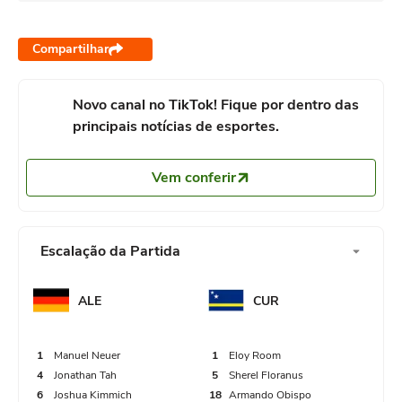
lado direito da área.
Compartilhar
29'
Nathaniel Brown, autor do quinto gol da
Alemanha contra o Curaçao. Foto:
Gol! Alemanha 2, Curaçao
Novo canal no TikTok! Fique por dentro das
GOOOOOOOOL!
1. Nico Schlotterbeck (Alemanha) de cabeça
principais notícias de esportes.
de muito perto após escanteio.
Vem conferir
37'
Escanteio, Alemanha. Cedido por Riechedly
Bazoer.
Escalação da Partida
36'
Oportunidade perdida Juninho Bacuna
ALE
CUR
(Curaçao), finalização com o pé direito de
fora da área.
Falta cometida por Aleksandar Pavlovic
1
Manuel Neuer
1
Eloy Room
(Alemanha).
4
Jonathan Tah
5
Sherel Floranus
34'
Falta cometida por Nico Schlotterbeck
6
Joshua Kimmich
18
Armando Obispo