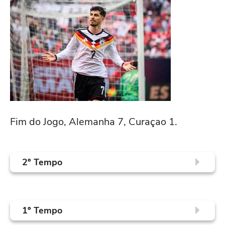
Fim do Jogo, Alemanha 7, Curaçao 1.
2º Tempo
51'
Fim do segundo tempo, Alemanha 7, Curaçao
1.
1º Tempo