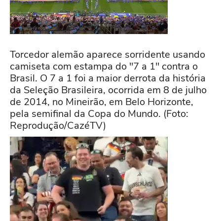
de Livano Comenencia.
42'
Manuel Neuer (Alemanha) sofre uma falta no
campo defensivo.
45'
Finalização bloqueada, Aleksandar Pavlovic
(Alemanha) finalização com o pé direito do
Torcedor alemão aparece sorridente usando
Falta cometida por Sherel Floranus (Curaçao).
meio da área. Assistência de Leroy Sané.
camiseta com estampa do "7 a 1" contra o
Brasil. O 7 a 1 foi a maior derrota da história
da Seleção Brasileira, ocorrida em 8 de julho
41'
Falta cometida por Florian Wirtz (Alemanha).
O quarto árbitro anunciou 4 minutos de
de 2014, no Mineirão, em Belo Horizonte,
acréscimo.
pela semifinal da Copa do Mundo. (Foto:
Leandro Bacuna (Curaçao) sofre uma falta no
Reprodução/CazéTV)
campo defensivo.
Finalização bloqueada, Kai Havertz
(Alemanha) de cabeça do meio da área.
Finalização defendida. David Raum
(Alemanha) finalização com o pé esquerdo do
Oportunidade perdida Kai Havertz
lado esquerdo da área.
(Alemanha), de cabeça do meio da área.