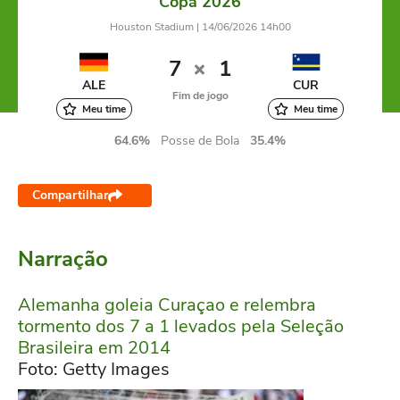
Copa 2026
Houston Stadium | 14/06/2026 14h00
7
1
ALE
CUR
Fim de jogo
Meu time
Meu time
64.6%
Posse de Bola
35.4%
Compartilhar
Narração
Alemanha goleia Curaçao e relembra
tormento dos 7 a 1 levados pela Seleção
Brasileira em 2014
Foto: Getty Images