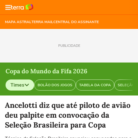
MAPA ASTRAL
TERRA MAIL
CENTRAL DO ASSINANTE
PUBLICIDADE
Copa do Mundo da Fifa 2026
Times
BOLÃO DOS JOGOS
TABELA DA COPA
SELEÇÃO B
Selecione o time para ver as notícias
Ancelotti diz que até piloto de avião
deu palpite em convocação da
Seleção Brasileira para Copa