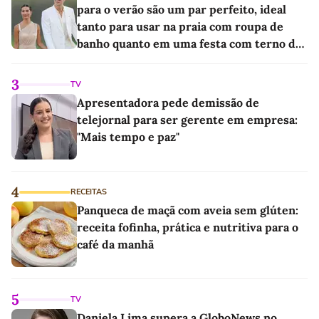
para o verão são um par perfeito, ideal
tanto para usar na praia com roupa de
banho quanto em uma festa com terno de
linho
3
TV
Apresentadora pede demissão de
telejornal para ser gerente em empresa:
"Mais tempo e paz"
4
RECEITAS
Panqueca de maçã com aveia sem glúten:
receita fofinha, prática e nutritiva para o
café da manhã
5
TV
Daniela Lima supera a GloboNews no