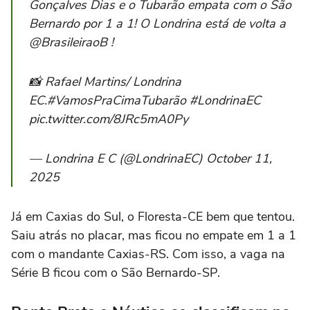
Gonçalves Dias e o Tubarão empata com o São
Bernardo por 1 a 1! O Londrina está de volta a
@BrasileiraoB !
📸 Rafael Martins/ Londrina
EC.#VamosPraCimaTubarão #LondrinaEC
pic.twitter.com/8JRc5mA0Py
— Londrina E C (@LondrinaEC) October 11,
2025
Já em Caxias do Sul, o Floresta-CE bem que tentou.
Saiu atrás no placar, mas ficou no empate em 1 a 1
com o mandante Caxias-RS. Com isso, a vaga na
Série B ficou com o São Bernardo-SP.