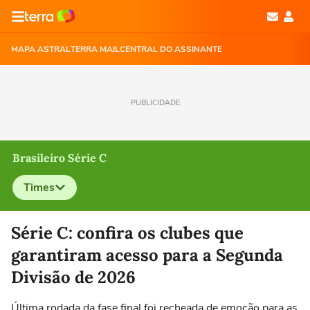
MAPA ASTRAL
TERRA MAIL
CENTRAL DO ASSINANTE
PUBLICIDADE
Brasileiro Série C
Times
Selecione o time para ver as notícias
Série C: confira os clubes que
garantiram acesso para a Segunda
Divisão de 2026
Última rodada da fase final foi recheada de emoção para as