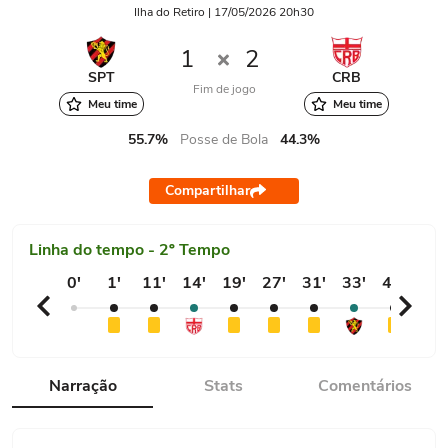
Ilha do Retiro | 17/05/2026 20h30
1
2
SPT
CRB
Fim de jogo
Meu time
Meu time
55.7%
Posse de Bola
44.3%
Compartilhar
Linha do tempo - 2º Tempo
0'
1'
11'
14'
19'
27'
31'
33'
45'
53'
Narração
Stats
Comentários