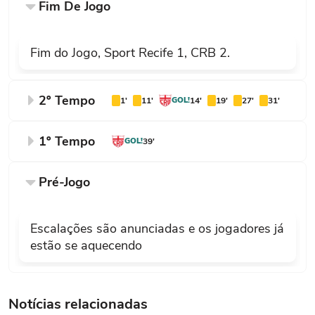
Fim De Jogo
Fim do Jogo, Sport Recife 1, CRB 2.
2º Tempo
1'
11'
GOL!
14'
19'
27'
31'
GOL
Fim do segundo tempo, Sport Recife 1,
1º Tempo
GOL!
39'
CRB 2.
Fim do primeiro tempo, Sport Recife 0,
Pré-Jogo
CRB 1.
PUBLICIDADE
51'
Escalações são anunciadas e os jogadores já
Oportunidade perdida Mikael (CRB),
estão se aquecendo
finalização com o pé esquerdo de fora da
área.
53'
Notícias relacionadas