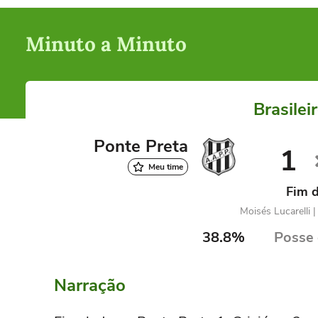
Minuto a Minuto
Brasilei
Ponte Preta
1
Meu time
Fim d
Moisés Lucarelli
38.8%
Posse 
Narração