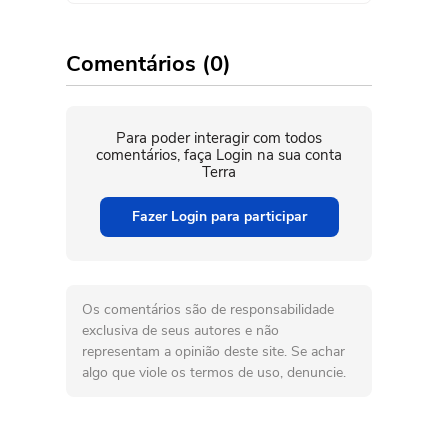
38.8%
Posse de Bola
61.2%
Campeonato Brasileiro
Série B
Comentários (0)
7/8/2026
PON
CRI
1
Escanteios
6
1
2
16
Faltas cometidas
11
2
Defesas
3
Campeonato Brasileiro
Para poder interagir com todos
Série B
comentários, faça Login na sua conta
10
Desarmes certos
4
8/2/2023
PON
Terra
CRI
4
Cartões amarelos
1
2
1
8
Dribles certos
7
Fazer Login para participar
5
Impedimentos
1
Campeonato Brasileiro
Série B
0
Assistências
2
4/22/2023
PON
CRI
1
2
11
Finalizações
17
Os comentários são de responsabilidade
14
Cruzamentos
20
exclusiva de seus autores e não
representam a opinião deste site. Se achar
algo que viole os termos de uso, denuncie.