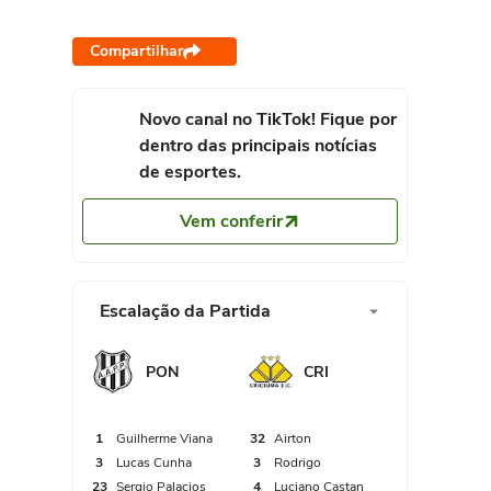
Compartilhar
Novo canal no TikTok! Fique por
dentro das principais notícias
de esportes.
Vem conferir
Escalação da Partida
PON
CRI
1
Guilherme Viana
32
Airton
3
Lucas Cunha
3
Rodrigo
23
Sergio Palacios
4
Luciano Castan