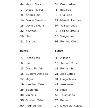
44
Marcio Silva
34
Bruno Alves
7
Diego Tavares
5
Eduardo
8
Andre Lima
8
Gui Lobo
14
Danilo Barcelos
22
Marcelo Hermes
18
David da Hora
97
Willean Lepo
32
Kevyson
7
Fellipe Mateus
10
Elvis
13
Waguininho
21
Brandao
91
Romulo Otero
Banco
Banco
4
Diego Leao
1
Alisson
6
Juan
10
Jhonata Robert
13
Diego Porfirio
11
Romarinho
15
Gustavo Almeida
21
Joao Carlos
17
Miguel
31
Hiago Alves
19
Jonathan Cafu
41
Jean Irmer
26
Baianinho
43
Ruan
30
Vinicius
50
Thiaguinho
35
Gustavo Teles
70
Pedro
90
Rodriguinho
77
Diego Goncalves