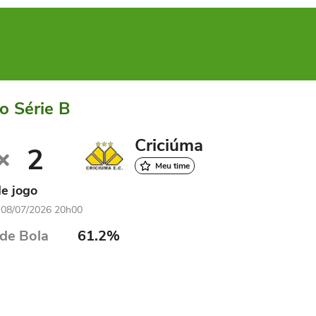
ro Série B
Criciúma
2
Meu time
e jogo
 | 08/07/2026 20h00
de Bola
61.2%