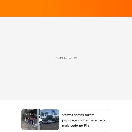
PUBLICIDADE
ESPECIAL
Ventos fortes fazem
população voltar para caso
mais cedo no Rio