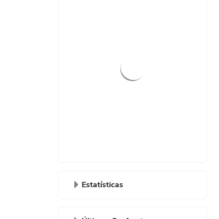
Estatísticas