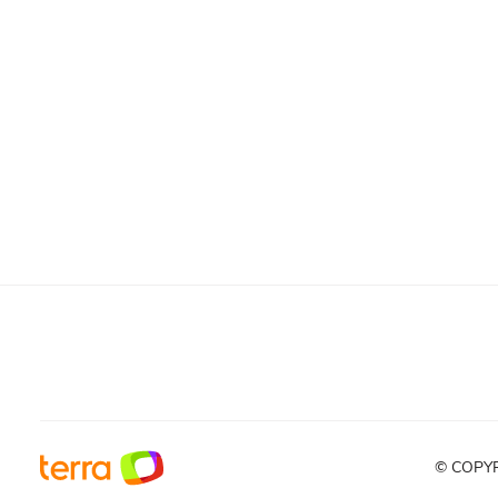
Finalização bloqueada, Cauly (Bahia) finali
39'
43'
Eduardo Sa
Finalização defendida em direção ao centro
34'
área. Assistência de Erick Pulga.
Finalização defendida. Gabriel (RB Braganti
33'
42'
Jhon Jh
SUBSTITUIÇÃO
ENTRA
Cauly
Falta cometida por Ademir (Bahia).
SAI
Jean Lucas
41'
© COPYR
Jhon Jhon (RB Bragantino) sofre uma falta