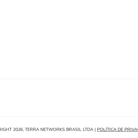
zação com o pé direito do meio da área.
Eduardo Sasha
BRAGANTINO
sha (RB Bragantino) recebe cartão amarelo.
 do gol. Kayky (Bahia) finalização com o pé esquerdo d
no) finalização com o pé direito do meio da área.
Jhon Jhon
BRAGANTINO
on (RB Bragantino) recebe cartão amarelo.
IGHT 2026, TERRA NETWORKS BRASIL LTDA |
POLÍTICA DE PRIV
 no campo defensivo.