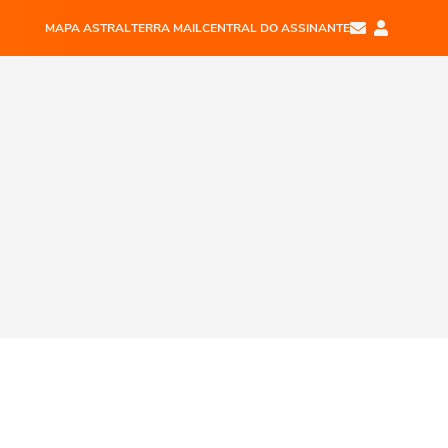
MAPA ASTRAL
TERRA MAIL
CENTRAL DO ASSINANTE