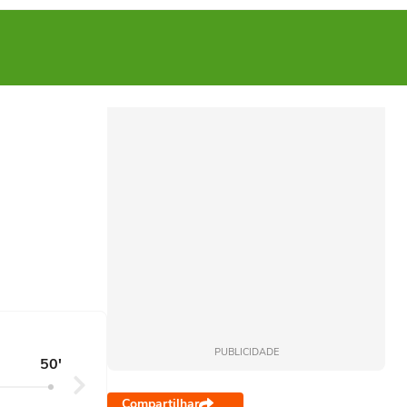
PUBLICIDADE
50'
Compartilhar