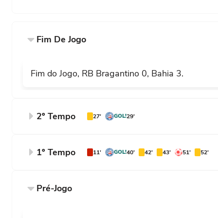
Fim De Jogo
Fim do Jogo, RB Bragantino 0, Bahia 3.
2º Tempo
27'
GOL!
29'
Fim do segundo tempo, RB Bragantino 0, B
1º Tempo
11'
GOL!
40'
42'
43'
51'
52'
Falta cometida por Guzmán Rodríguez (RB 
Fim do primeiro tempo, RB Bragantino 0, B
50'
53'
Pré-Jogo
Marcos Felipe (Bahia) sofre uma falta no 