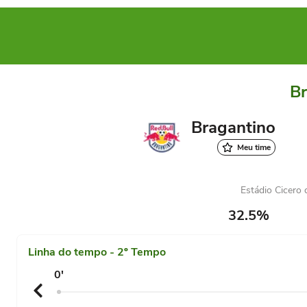
Br
Bragantino
Meu time
Estádio Cicero
32.5%
Linha do tempo - 2º Tempo
0'