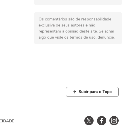
Os comentários são de responsabilidade
exclusiva de seus autores e não
o meio da
representam a opinião deste site. Se achar
algo que viole os termos de uso, denuncie.
Subir para o Topo
ACIDADE