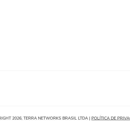
zuela), finalização com o pé direito de fora da área. As
PUBLICIDADE
 Nahuel Ferraresi (Venezuela).
Türkiye) finalização com o pé direito do lado esquerdo d
IGHT 2026, TERRA NETWORKS BRASIL LTDA |
POLÍTICA DE PRIV