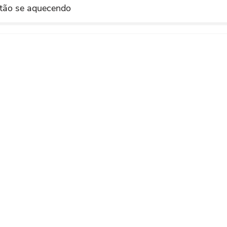
zuela).
stão se aquecendo
PUBLICIDADE
uela), finalização com o pé esquerdo do lado direito da
PUBLICIDADE
réscimo.
tou um passe em profundidade que encontrou Kevin Kel