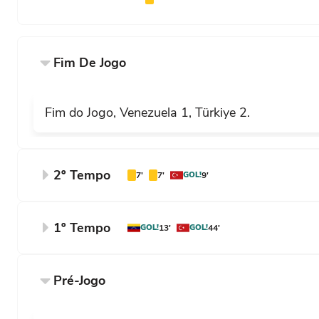
Fim De Jogo
Fim do Jogo, Venezuela 1, Türkiye 2.
2º Tempo
7'
7'
GOL!
9'
Fim do segundo tempo, Venezuela 1, Türkiy
49'
1º Tempo
GOL!
13'
GOL!
44'
Fim do primeiro tempo, Venezuela 1, Türkiy
Salih Özcan (Türkiye) sofre uma falta na la
Pré-Jogo