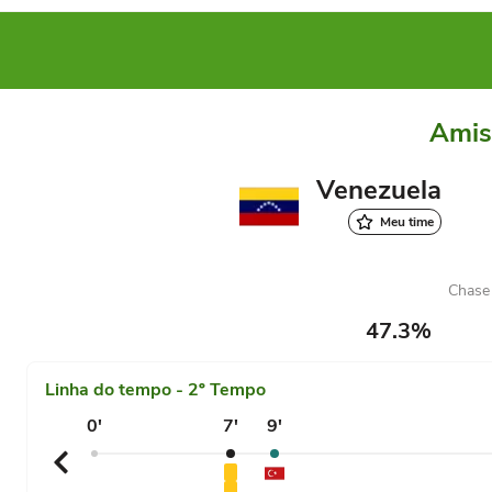
Amis
Venezuela
Meu time
Chase
47.3%
Linha do tempo - 2º Tempo
0'
7'
9'