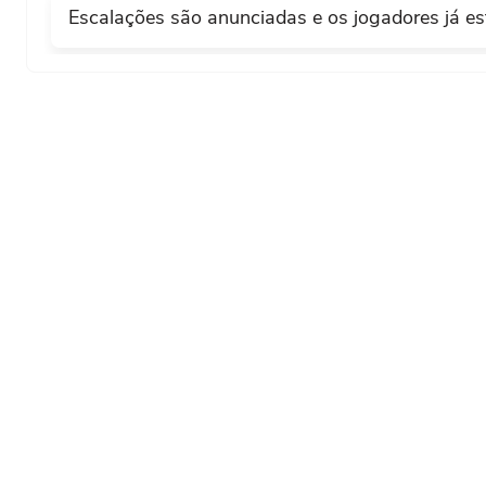
Falta cometida por Cristian Cásseres (Vene
Escalações são anunciadas e os jogadores já e
47'
48'
Oportunidade perdida David Martínez (Venez
O quarto árbitro anunciou 2 minutos de ac
46'
Impedimento, Venezuela. Jon Aramburu ten
47'
posição irregular.