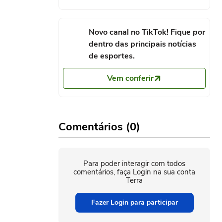
VEN
TUR
Amistosos de Seleções
47.3%
Posse de Bola
52.7%
6/6/2026
Novo canal no TikTok! Fique por
VEN
TUR
1
2
dentro das principais notícias
u Ramírez
de esportes.
2
Escanteios
12
16
Faltas cometidas
12
Vem conferir
6
Defesas
1
14
Desarmes certos
6
2
Cartões amarelos
1
9
Dribles certos
8
Comentários (0)
7
Impedimentos
2
1
Assistências
1
9
Finalizações
16
Para poder interagir com todos
comentários, faça Login na sua conta
4
Cruzamentos
20
Terra
Fazer Login para participar