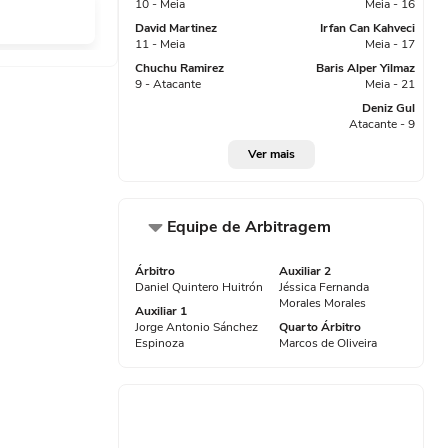
10 - Meia
Meia - 16
David Martinez
Irfan Can Kahveci
11 - Meia
Meia - 17
Chuchu Ramirez
Baris Alper Yilmaz
9 - Atacante
Meia - 21
Deniz Gul
Atacante - 9
Ver mais
Equipe de Arbitragem
Árbitro
Auxiliar 2
Daniel Quintero Huitrón
Jéssica Fernanda
 área.
Morales Morales
Auxiliar 1
Jorge Antonio Sánchez
Quarto Árbitro
Espinoza
Marcos de Oliveira
sy em