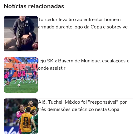
Notícias relacionadas
Julio Sibrián (El Salvador) sofre uma falta
49'
no campo defensivo.
Torcedor leva tiro ao enfrentar homem
armado durante jogo da Copa e sobrevive
Finalização defendida no lado esquerdo
do gol. Hwang In-Beom (Coreia do Sul)
finalização com o pé direito de fora da
Falta cometida por Paik Seung-Ho
área.
Jeju SK x Bayern de Munique: escalações e
(Coreia do Sul).
onde assistir
49'
PUBLICIDADE
Jefferson Valladares (El Salvador) sofre
uma falta no campo defensivo.
Alô, Tuchel! México foi "responsável" por
três demissões de técnico nesta Copa
Yang Hyun-Jun (Coreia do Sul) sofre
uma falta no campo defensivo.
48'