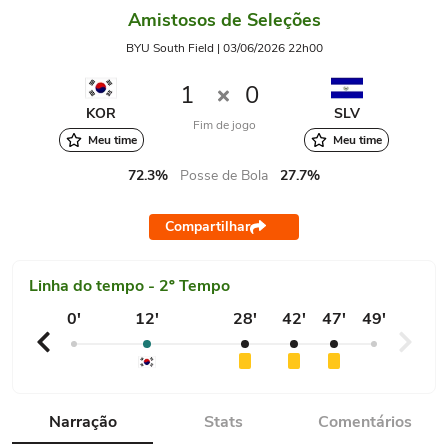
Amistosos de Seleções
BYU South Field | 03/06/2026 22h00
1
0
KOR
SLV
Fim de jogo
Meu time
Meu time
72.3%
Posse de Bola
27.7%
Compartilhar
Linha do tempo - 2º Tempo
0'
12'
28'
42'
47'
49'
Narração
Stats
Comentários