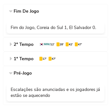
Fim De Jogo
Fim do Jogo, Coreia do Sul 1, El Salvador 0.
2º Tempo
GOL!
12'
28'
42'
47'
Fim do segundo tempo, Coreia do Sul 1,
1º Tempo
17'
47'
El Salvador 0.
Fim do primeiro tempo, Coreia do Sul 0,
Pré-Jogo
50'
El Salvador 0.
PUBLICIDADE
Escalações são anunciadas e os jogadores já
Falta cometida por Lee Jae-Sung (Coreia
estão se aquecendo
do Sul).