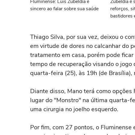
Fluminense: Luis Zubeldía é
Zubeldía é 
sincero ao falar sobre sua saúde
reforços, s
bastidores 
Canobbio: a
Fluminense
Thiago Silva, por sua vez, deixou o co
em virtude de dores no calcanhar do p
tratamento em casa, porém pode ficar d
tempo de recuperação visando o jogo d
quarta-feira (25), às 19h (de Brasília)
Diante disso, Mano terá como opções F
lugar do "Monstro" na última quarta-fe
uma cirurgia no joelho esquerdo.
Por fim, com 27 pontos, o Fluminense 