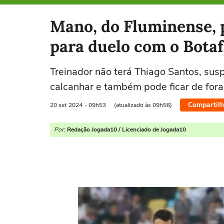
Selecione o time para ver as notícias
Mano, do Fluminense, p
para duelo com o Bota
Treinador não terá Thiago Santos, sus
calcanhar e também pode ficar de fora
Compartilh
20 set
2024
- 09h53
(atualizado às 09h56)
Por:
Redação Jogada10 / Licenciado de Jogada10