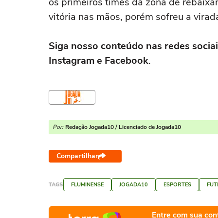
os primeiros times da zona de rebaixam
vitória nas mãos, porém sofreu a virad
Siga nosso conteúdo nas redes sociai
Instagram e Facebook
.
Por:
Redação Jogada10 / Licenciado de Jogada10
Compartilhar
TAGS
FLUMINENSE
JOGADA10
ESPORTES
FUT
Entre com sua con