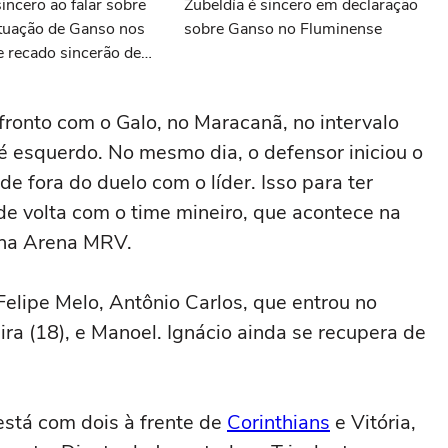
sincero ao falar sobre
Zubeldía é sincero em declaração
ituação de Ganso nos
sobre Ganso no Fluminense
e recado sincerão de
s últimas notícias do
nfronto com o Galo, no Maracanã, no intervalo
é esquerdo. No mesmo dia, o defensor iniciou o
e fora do duelo com o líder. Isso para ter
e volta com o time mineiro, que acontece na
, na Arena MRV.
elipe Melo, Antônio Carlos, que entrou no
ira (18), e Manoel. Ignácio ainda se recupera de
está com dois à frente de
Corinthians
e Vitória,