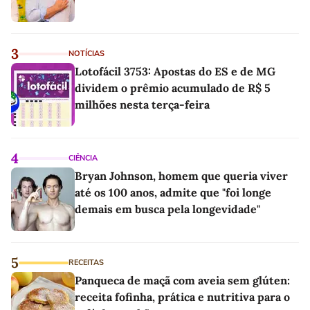
3
NOTÍCIAS
Lotofácil 3753: Apostas do ES e de MG
dividem o prêmio acumulado de R$ 5
milhões nesta terça-feira
4
CIÊNCIA
Bryan Johnson, homem que queria viver
até os 100 anos, admite que "foi longe
demais em busca pela longevidade"
5
RECEITAS
Panqueca de maçã com aveia sem glúten:
receita fofinha, prática e nutritiva para o