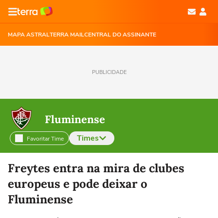
MAPA ASTRAL
TERRA MAIL
CENTRAL DO ASSINANTE
PUBLICIDADE
Fluminense
Times
Favoritar Time
Selecione o time para ver as notícias
Freytes entra na mira de clubes
europeus e pode deixar o
Fluminense