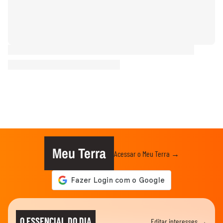
Meu Terra
Acessar o Meu Terra →
O ESSENCIAL DO DIA
Editar interesses →