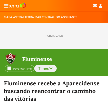
MAPA ASTRAL
TERRA MAIL
CENTRAL DO ASSINANTE
PUBLICIDADE
Fluminense
Times
Favoritar Time
Selecione o time para ver as notícias
Fluminense recebe a Aparecidense
buscando reencontrar o caminho
das vitórias