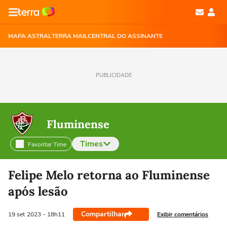
MAPA ASTRAL
TERRA MAIL
CENTRAL DO ASSINANTE
PUBLICIDADE
Fluminense
Times
Favoritar Time
Selecione o time para ver as notícias
Felipe Melo retorna ao Fluminense
após lesão
Compartilhar
Exibir comentários
19 set
2023
- 18h11