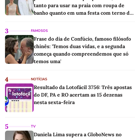
tanto para usar na praia com roupa de
banho quanto em uma festa com terno de
linho
3
FAMOSOS
Frase do dia de Confúcio, famoso filósofo
chinês: 'Temos duas vidas, e a segunda
começa quando compreendemos que só
temos uma'
4
NOTÍCIAS
Resultado da Lotofácil 3756: Três apostas
do DF, PA e RO acertam as 15 dezenas
nesta sexta-feira
5
TV
Daniela Lima supera a GloboNews no