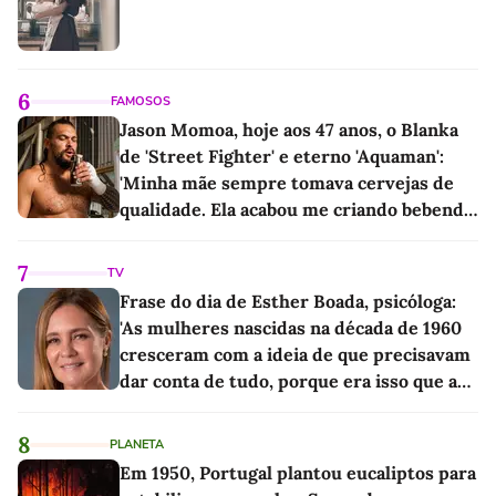
6
FAMOSOS
Jason Momoa, hoje aos 47 anos, o Blanka
de 'Street Fighter' e eterno 'Aquaman':
'Minha mãe sempre tomava cervejas de
qualidade. Ela acabou me criando bebendo
as melhores'
7
TV
Frase do dia de Esther Boada, psicóloga:
'As mulheres nascidas na década de 1960
cresceram com a ideia de que precisavam
dar conta de tudo, porque era isso que a
sociedade exigia'
8
PLANETA
Em 1950, Portugal plantou eucaliptos para