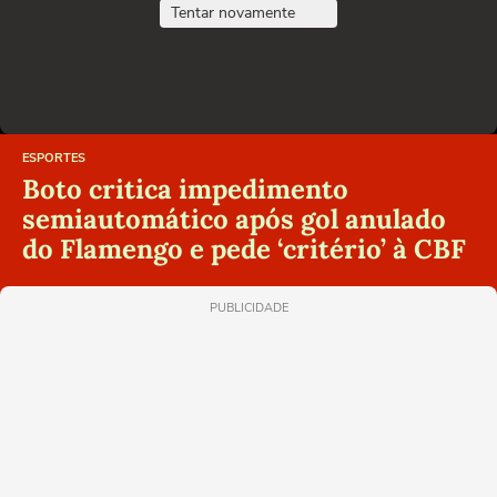
Tentar novamente
ESPORTES
Boto critica impedimento
semiautomático após gol anulado
do Flamengo e pede ‘critério’ à CBF
PUBLICIDADE