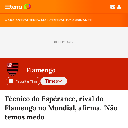
MAPA ASTRAL
TERRA MAIL
CENTRAL DO ASSINANTE
PUBLICIDADE
Flamengo
Times
Favoritar Time
Selecione o time para ver as notícias
Técnico do Espérance, rival do
Flamengo no Mundial, afirma: 'Não
temos medo'