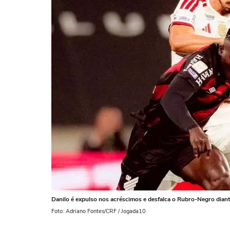
Danilo é expulso nos acréscimos e desfalca o Rubro-Negro diant
Foto: Adriano Fontes/CRF / Jogada10