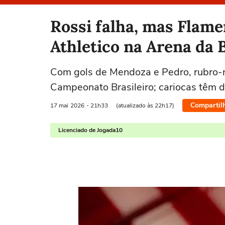
Selecione o time para ver as notícias
Rossi falha, mas Flam
Athletico na Arena da 
Com gols de Mendoza e Pedro, rubro-n
Campeonato Brasileiro; cariocas têm 
Compartil
17 mai
2026
- 21h33
(atualizado às 22h17)
Licenciado de Jogada10