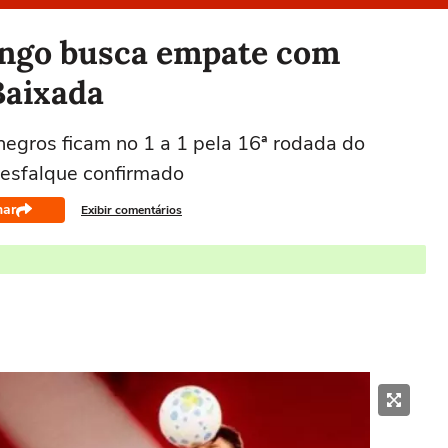
engo busca empate com
Baixada
egros ficam no 1 a 1 pela 16ª rodada do
desfalque confirmado
har
Exibir comentários