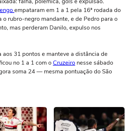
xada: falha, polêmica, gols e expulsão.
mengo
empataram em 1 a 1 pela 16ª rodada do
a o rubro-negro mandante, e de Pedro para o
nto, mas perderam Danilo, expulso nos
 aos 31 pontos e manteve a distância de
ficou no 1 a 1 com o
Cruzeiro
nesse sábado
e agora soma 24 — mesma pontuação do São