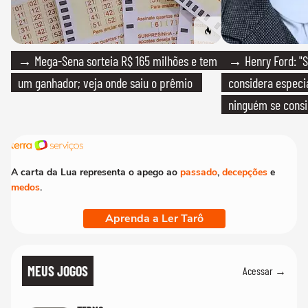
→ Mega-Sena sorteia R$ 165 milhões e tem
→ Henry Ford: "S
um ganhador; veja onde saiu o prêmio
considera especia
ninguém se consi
realmente conhec
A carta da Lua representa o apego ao
passado
,
decepções
e
medos
.
Aprenda a Ler Tarô
MEUS JOGOS
Acessar →