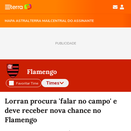
MAPA ASTRAL
TERRA MAIL
CENTRAL DO ASSINANTE
PUBLICIDADE
Flamengo
Times
Favoritar Time
Selecione o time para ver as notícias
Lorran procura 'falar no campo' e
deve receber nova chance no
Flamengo