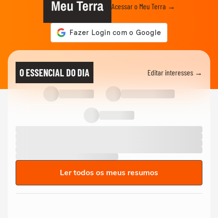
Meu Terra
Acessar o Meu Terra →
O ESSENCIAL DO DIA
Editar interesses →
Ler todos os meus resumos