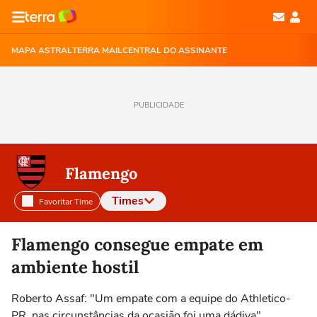
MAPA ASTRAL
TERRA MAIL
CENTRAL DO ASSINANTE
PUBLICIDADE
Flamengo
Times
Favoritar Time
Selecione o time para ver as notícias
Flamengo consegue empate em
ambiente hostil
Roberto Assaf: "Um empate com a equipe do Athletico-
PR, nas circunstâncias da ocasião foi uma dádiva"