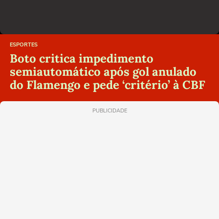
ESPORTES
Boto critica impedimento
semiautomático após gol anulado
do Flamengo e pede ‘critério’ à CBF
PUBLICIDADE