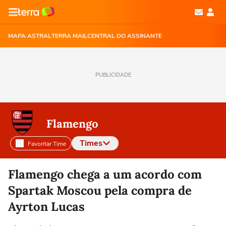
MAPA ASTRAL
TERRA MAIL
CENTRAL DO ASSINANTE
PUBLICIDADE
Flamengo
Times
Favoritar Time
Selecione o time para ver as notícias
Flamengo chega a um acordo com
Spartak Moscou pela compra de
Ayrton Lucas