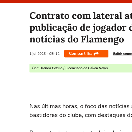
Selecione o time para ver as notícias
Contrato com lateral at
publicação de jogador 
notícias do Flamengo
Compartilhar
1 jul
2025
- 05h12
Exibir come
Por:
Brenda Cezillo / Licenciado de Gávea News
Nas últimas horas, o foco das notícias
bastidores do clube, com destaques do