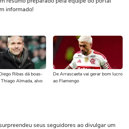
 um resumo preparado pela equipe do portal
m informado!
Diego Ribas dá boas-
De Arrascaeta vai gerar bom lucro
 Thiago Almada, alvo
ao Flamengo
 surpreendeu seus seguidores ao divulgar um