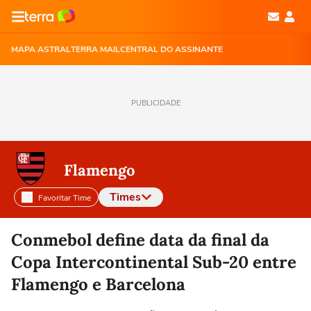
MAPA ASTRAL
TERRA MAIL
CENTRAL DO ASSINANTE
PUBLICIDADE
Flamengo
Times
Favoritar Time
Selecione o time para ver as notícias
Conmebol define data da final da
Copa Intercontinental Sub-20 entre
Flamengo e Barcelona