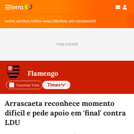
MAPA ASTRAL
TERRA MAIL
CENTRAL DO ASSINANTE
PUBLICIDADE
Flamengo
Times
Favoritar Time
Selecione o time para ver as notícias
Arrascaeta reconhece momento
difícil e pede apoio em 'final' contra
LDU