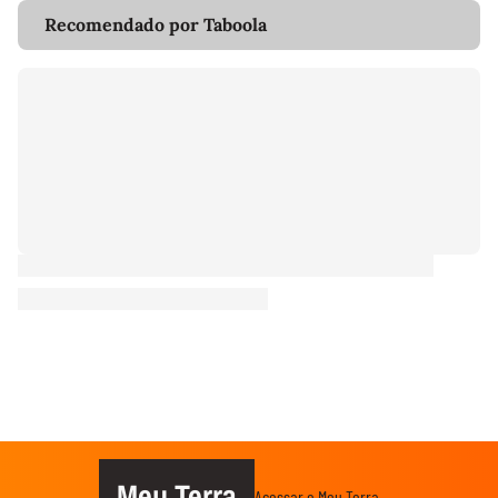
Recomendado por Taboola
Meu Terra
Acessar o Meu Terra →