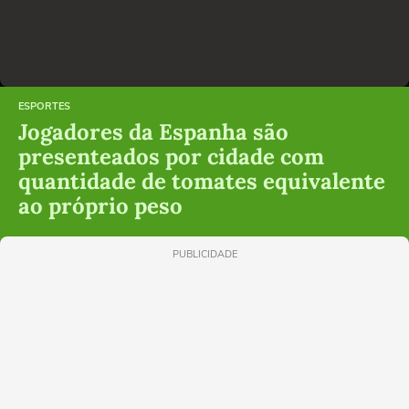
ESPORTES
Jogadores da Espanha são
presenteados por cidade com
quantidade de tomates equivalente
ao próprio peso
PUBLICIDADE