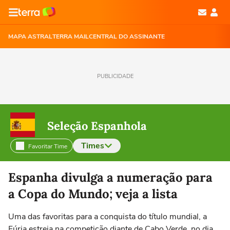
MAPA ASTRAL
TERRA MAIL
CENTRAL DO ASSINANTE
PUBLICIDADE
Seleção Espanhola
Times
Favoritar Time
Selecione o time para ver as notícias
Espanha divulga a numeração para
a Copa do Mundo; veja a lista
Uma das favoritas para a conquista do título mundial, a
Fúria estreia na competição diante de Cabo Verde, no dia