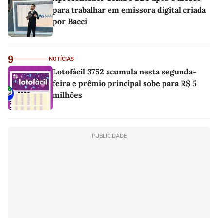
para trabalhar em emissora digital criada
por Bacci
9
NOTÍCIAS
Lotofácil 3752 acumula nesta segunda-
feira e prêmio principal sobe para R$ 5
milhões
PUBLICIDADE