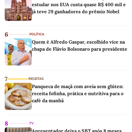
estudar nos EUA custa quase R$ 400 mil e
já teve 29 ganhadores do prêmio Nobel
6
POLÍTICA
Quem é Alfredo Gaspar, escolhido vice na
chapa de Flávio Bolsonaro para presidente
7
RECEITAS
Panqueca de maçã com aveia sem glúten:
receita fofinha, prática e nutritiva para o
café da manhã
8
TV
Apresentador deixa o SBT após 8 meses