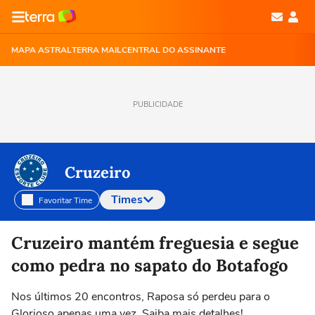
MAPA ASTRAL
TERRA MAIL
CENTRAL DO ASSINANTE
PUBLICIDADE
Cruzeiro
Times
Favoritar Time
Selecione o time para ver as notícias
Cruzeiro mantém freguesia e segue
como pedra no sapato do Botafogo
Nos últimos 20 encontros, Raposa só perdeu para o
Glorioso apenas uma vez. Saiba mais detalhes!