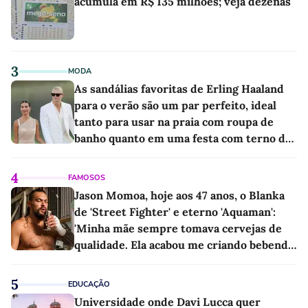
acumula em R$ 135 milhões; veja dezenas
3
MODA
As sandálias favoritas de Erling Haaland
para o verão são um par perfeito, ideal
tanto para usar na praia com roupa de
banho quanto em uma festa com terno de
linho
4
FAMOSOS
Jason Momoa, hoje aos 47 anos, o Blanka
de 'Street Fighter' e eterno 'Aquaman':
'Minha mãe sempre tomava cervejas de
qualidade. Ela acabou me criando bebendo
as melhores'
5
EDUCAÇÃO
Universidade onde Davi Lucca quer