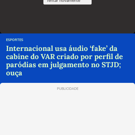
Tentar novamente
ESPORTES
Internacional usa áudio ‘fake’ da
cabine do VAR criado por perfil de
paródias em julgamento no STJD;
ouça
PUBLICIDADE