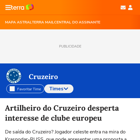
MAPA ASTRAL
TERRA MAIL
CENTRAL DO ASSINANTE
PUBLICIDADE
Cruzeiro
Times
Favoritar Time
Selecione o time para ver as notícias
Artilheiro do Cruzeiro desperta
interesse de clube europeu
De saída do Cruzeiro? Jogador celeste entra na mira do
Krasnodar-RUSS, que pode apresentar uma proposta a