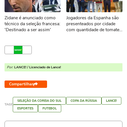
Zidane é anunciado como
Jogadores da Espanha são
técnico da seleção francesa:
presenteados por cidade
'Destinado a ser assim'
com quantidade de tomates
equivalente ao próprio peso
Por:
LANCE! / Licenciado de Lance!
Compartilhar
SELEÇÃO DA COREIA DO SUL
COPA DA RÚSSIA
LANCE!
TAGS
ESPORTES
FUTEBOL