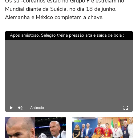
Os sul-coreanos estão no Grupo F e estreiam no
Mundial diante da Suécia, no dia 18 de junho.
Alemanha e México completam a chave.
Após amistoso, Seleção treina pressão alta e saída de bola :
Anúncio
Play
Desmutar