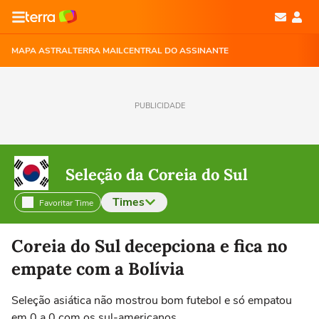
MAPA ASTRAL
TERRA MAIL
CENTRAL DO ASSINANTE
PUBLICIDADE
Seleção da Coreia do Sul
Times
Favoritar Time
Selecione o time para ver as notícias
Coreia do Sul decepciona e fica no
empate com a Bolívia
Seleção asiática não mostrou bom futebol e só empatou
em 0 a 0 com os sul-americanos