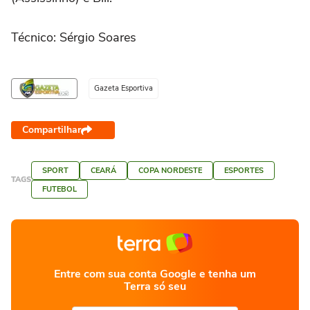
Técnico:
Sérgio Soares
Gazeta Esportiva
Compartilhar
SPORT
CEARÁ
COPA NORDESTE
ESPORTES
TAGS
FUTEBOL
Entre com sua conta Google e tenha um
Terra só seu