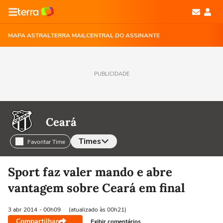
MAPA ASTRAL
TERRA MAIL
CENTRAL DO ASSINANTE
PUBLICIDADE
Ceará
Times
Favoritar Time
Selecione o time para ver as notícias
Sport faz valer mando e abre
vantagem sobre Ceará em final
3 abr
2014
- 00h09
(atualizado às 00h21)
Compartilhar
Exibir comentários