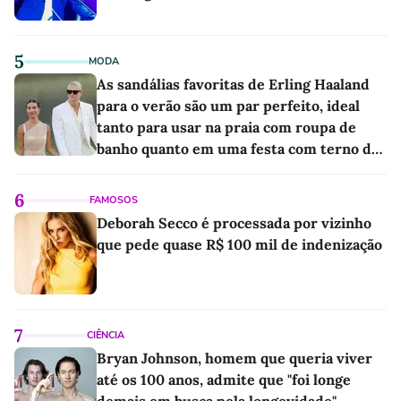
5
MODA
As sandálias favoritas de Erling Haaland
para o verão são um par perfeito, ideal
tanto para usar na praia com roupa de
banho quanto em uma festa com terno de
linho
6
FAMOSOS
Deborah Secco é processada por vizinho
que pede quase R$ 100 mil de indenização
7
CIÊNCIA
Bryan Johnson, homem que queria viver
até os 100 anos, admite que "foi longe
demais em busca pela longevidade"