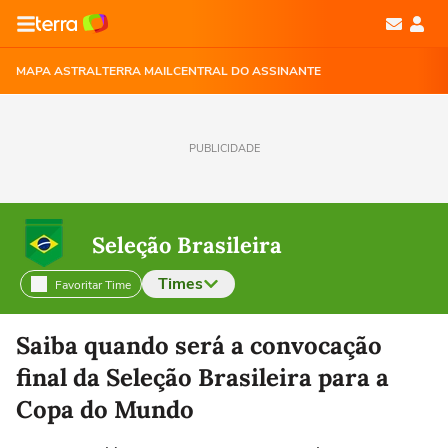
MAPA ASTRAL
TERRA MAIL
CENTRAL DO ASSINANTE
PUBLICIDADE
Seleção Brasileira
Times
Favoritar Time
Selecione o time para ver as notícias
Saiba quando será a convocação
final da Seleção Brasileira para a
Copa do Mundo