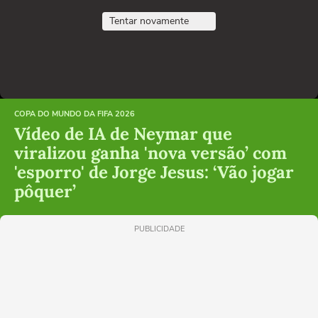
Tentar novamente
COPA DO MUNDO DA FIFA 2026
Vídeo de IA de Neymar que
viralizou ganha 'nova versão’ com
'esporro' de Jorge Jesus: ‘Vão jogar
pôquer’
PUBLICIDADE