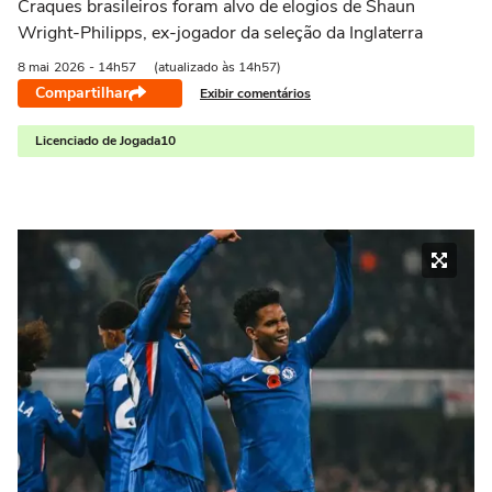
Craques brasileiros foram alvo de elogios de Shaun
Wright-Philipps, ex-jogador da seleção da Inglaterra
8 mai
2026
- 14h57
(atualizado às 14h57)
Compartilhar
Exibir comentários
Licenciado de Jogada10