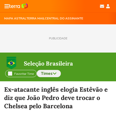
MAPA ASTRAL
TERRA MAIL
CENTRAL DO ASSINANTE
PUBLICIDADE
Seleção Brasileira
Times
Favoritar Time
Selecione o time para ver as notícias
Ex-atacante inglês elogia Estêvão e
diz que João Pedro deve trocar o
Chelsea pelo Barcelona