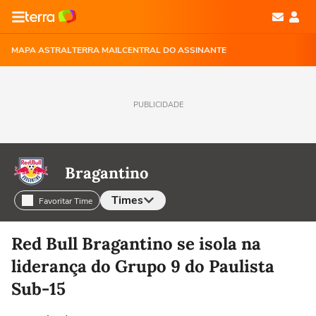
MAPA ASTRAL
TERRA MAIL
CENTRAL DO ASSINANTE
PUBLICIDADE
Bragantino
Times
Favoritar Time
Selecione o time para ver as notícias
Red Bull Bragantino se isola na
liderança do Grupo 9 do Paulista
Sub-15