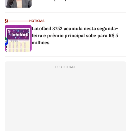
9
NOTÍCIAS
Lotofácil 3752 acumula nesta segunda-
feira e prêmio principal sobe para R$ 5
milhões
PUBLICIDADE