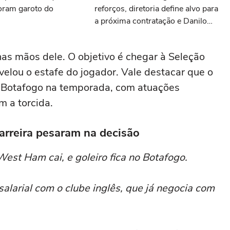
ram garoto do
reforços, diretoria define alvo para
a próxima contratação e Danilo
Pereira é sincero durante sua
apresentação: as últimas notícias
 nas mãos dele. O objetivo é chegar à Seleção
do Botafogo
revelou o estafe do jogador. Vale destacar que o
o Botafogo na temporada, com atuações
m a torcida.
arreira pesaram na decisão
est Ham cai, e goleiro fica no Botafogo.
alarial com o clube inglês, que já negocia com