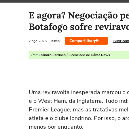
Selecione o time para ver as notícias
E agora? Negociação pe
Botafogo sofre revirav
Compartilhar
7 ago
2025
- 15h59
Exibir com
Por:
Leandro Cardoso / Licenciado de Gávea News
Uma reviravolta inesperada marcou o d
e o West Ham, da Inglaterra. Tudo ind
Premier League, mas as tratativas mel
atleta e o clube londrino. Por isso, o 
menos por enquanto.